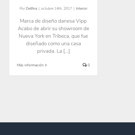
Por
Delfina
|
octubre 14th, 2017
|
Interior
Marca de diseño danesa Vipp
Acabo de abrir su showroom de
Nueva York en Tribeca, que fue
diseñado como una casa
privada. La [...]
Más información
0