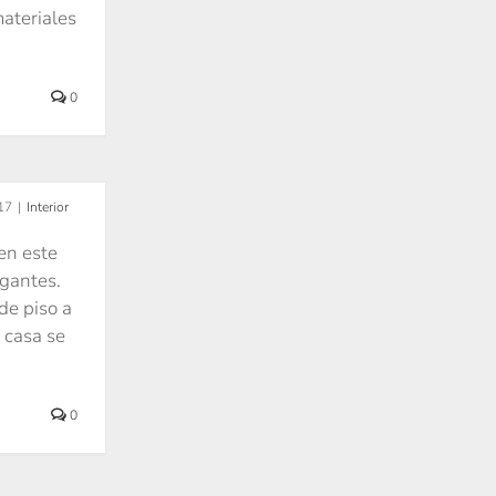
materiales
0
s y un
ración
17
|
Interior
en este
gantes.
de piso a
 casa se
0