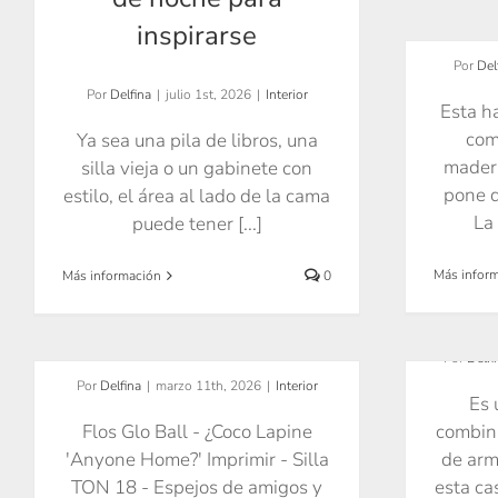
inspirarse
Por
Del
Por
Delfina
|
julio 1st, 2026
|
Interior
Esta h
com
Ya sea una pila de libros, una
mader
silla vieja o un gabinete con
pone d
estilo, el área al lado de la cama
La 
puede tener [...]
Coc
Más infor
Más información
0
Juego interesante de
tintes cálidos y fríos
Por
Delfi
Por
Delfina
|
marzo 11th, 2026
|
Interior
Es 
Flos Glo Ball - ¿Coco Lapine
combina
'Anyone Home?' Imprimir - Silla
de arm
TON 18 - Espejos de amigos y
esta ca