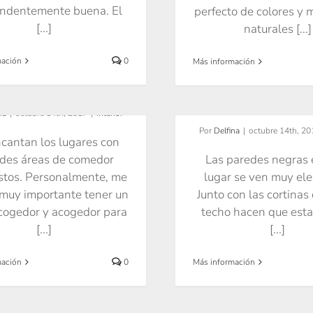
endentemente buena. El
perfecto de colores y 
[...]
naturales [...]
mación
0
Más información
Paredes oscura
medor envidia
baño de decla
na
|
octubre 14th, 2017
|
Interior
Por
Delfina
|
octubre 14th, 20
cantan los lugares con
des áreas de comedor
Las paredes negras 
stos. Personalmente, me
lugar se ven muy ele
muy importante tener un
Junto con las cortinas 
cogedor y acogedor para
techo hacen que esta
[...]
[...]
mación
0
Más información