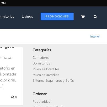
rmitorios
Livings
PROMOCIONES
Interior
r gris
Categorías
Comedores
6
|
Interior
Dormitorios
itorio en
Muebles Infantiles
á pintada
Muebles Juveniles
olor gris,
Sillones Esquineros y Sofás
..]
Ordenar
0
Popularidad