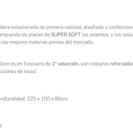
era estacionada de primera calidad, diseñado y confeccion
 compuesto de placas de
SUPER SOFT
los asientos, y los res
o las mejores materias primas del mercado.
sillon es en Ecocuero de
1ª selección
, con costuras
reforzada
pciones de telas!
Profundidad: 220 x 100 x 80cm
e: