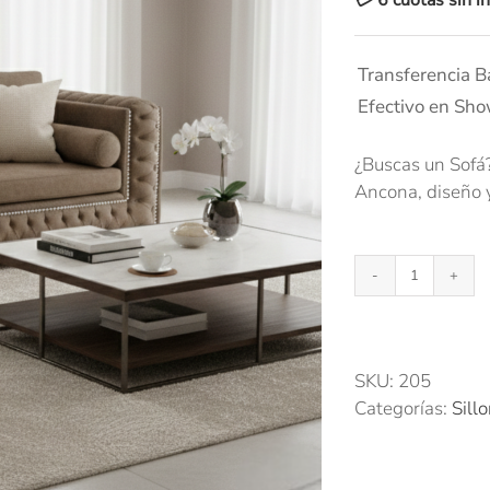
💳 6 cuotas sin 
Transferencia B
Efectivo en Sh
¿Buscas un Sofá?
Ancona, diseño y
Sofá
Pietro
cantidad
SKU:
205
Categorías:
Sill