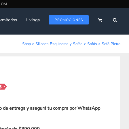
rmitorios
Livings
PROMOCIONES
Shop
>
Sillones Esquineros y Sofás
>
Sofás
>
Sofá Pietro
o de entrega y asegurá tu compra por WhatsApp