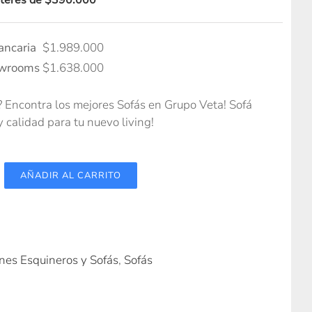
interés de $390.000
ancaria
$
1.989.000
owrooms
$
1.638.000
 Encontra los mejores Sofás en Grupo Veta! Sofá
 calidad para tu nuevo living!
AÑADIR AL CARRITO
ones Esquineros y Sofás
,
Sofás