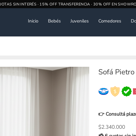
Inicio
Bebés
Juveniles
Comedores
Do
Sofá Pietro
👉 Consultá plaz
$
2.340.000