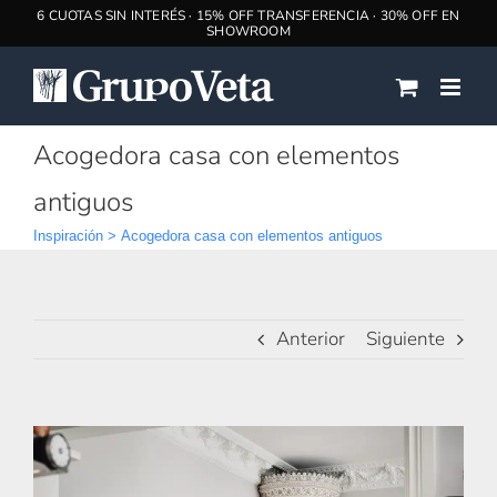
Saltar
al
contenido
Acogedora casa con elementos
antiguos
Inspiración
>
Acogedora casa con elementos antiguos
Anterior
Siguiente