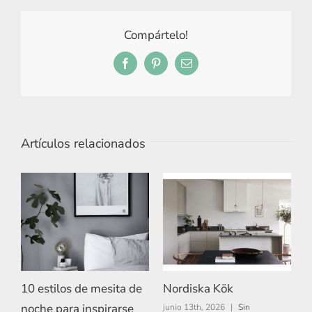
Compártelo!
Facebook
Pinterest
Correo
electrónico
Artículos relacionados
10 estilos de mesita de
Nordiska Kök
A
noche para inspirarse
junio 13th, 2026
|
Sin
m