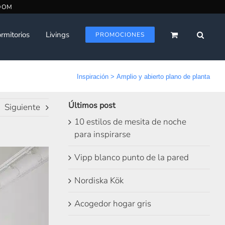
rmitorios
Livings
PROMOCIONES
Inspiración
>
Amplio y abierto plano de planta
Últimos post
Siguiente
10 estilos de mesita de noche
para inspirarse
Vipp blanco punto de la pared
Nordiska Kök
Acogedor hogar gris