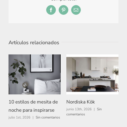
Facebook
Pinterest
Correo
electrónico
Artículos relacionados
10 estilos de mesita de
Nordiska Kök
A
noche para inspirarse
junio 13th, 2026
|
Sin
m
comentarios
c
julio 1st, 2026
|
Sin comentarios