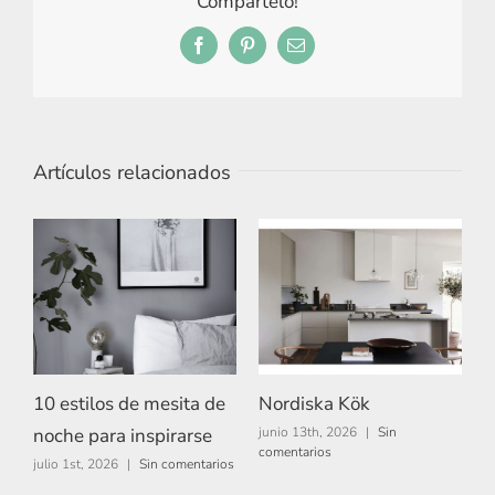
Compártelo!
Facebook
Pinterest
Correo
electrónico
Artículos relacionados
10 estilos de mesita de
Nordiska Kök
A
noche para inspirarse
junio 13th, 2026
|
Sin
m
comentarios
c
julio 1st, 2026
|
Sin comentarios