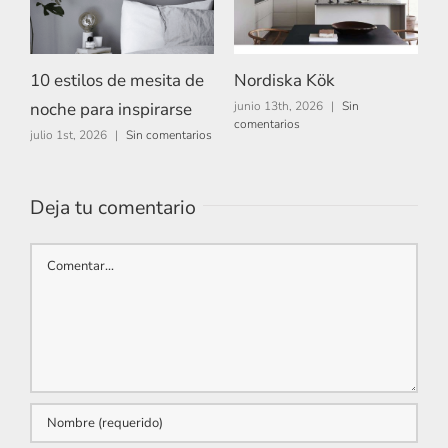
10 estilos de mesita de
Nordiska Kök
A
noche para inspirarse
junio 13th, 2026
|
Sin
m
comentarios
c
julio 1st, 2026
|
Sin comentarios
Deja tu comentario
Comentar