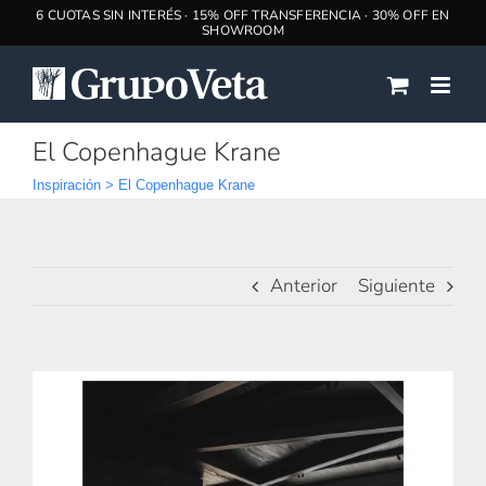
Saltar
al
contenido
El Copenhague Krane
Inspiración
>
El Copenhague Krane
Anterior
Siguiente