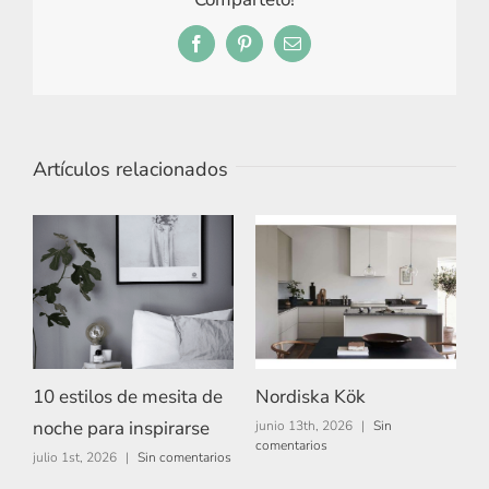
Facebook
Pinterest
Correo
electrónico
Artículos relacionados
10 estilos de mesita de
Nordiska Kök
A
noche para inspirarse
junio 13th, 2026
|
Sin
m
comentarios
c
julio 1st, 2026
|
Sin comentarios