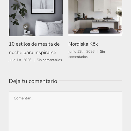
10 estilos de mesita de
Nordiska Kök
A
noche para inspirarse
junio 13th, 2026
|
Sin
m
comentarios
c
julio 1st, 2026
|
Sin comentarios
Deja tu comentario
Comentar