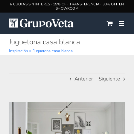
Saltar
al
contenido
Juguetona casa blanca
Inspiración
>
Juguetona casa blanca
Anterior
Siguiente