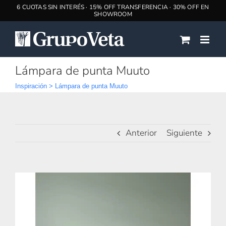
Saltar
al
contenido
Lámpara de punta Muuto
Inspiración
>
Lámpara de punta Muuto
Anterior
Siguiente