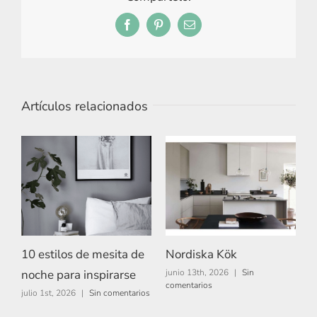
Facebook
Pinterest
Correo
electrónico
Artículos relacionados
10 estilos de mesita de
Nordiska Kök
A
noche para inspirarse
junio 13th, 2026
|
Sin
m
comentarios
c
julio 1st, 2026
|
Sin comentarios