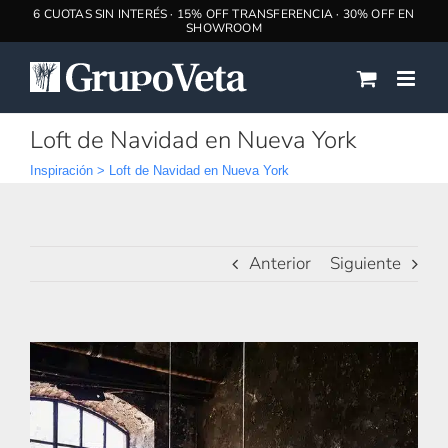
Saltar
al
contenido
Loft de Navidad en Nueva York
Inspiración
>
Loft de Navidad en Nueva York
Anterior
Siguiente