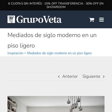
Saltar
al
contenido
Mediados de siglo moderno en un
piso ligero
Inspiración
>
Mediados de siglo moderno en un piso ligero
Anterior
Siguiente