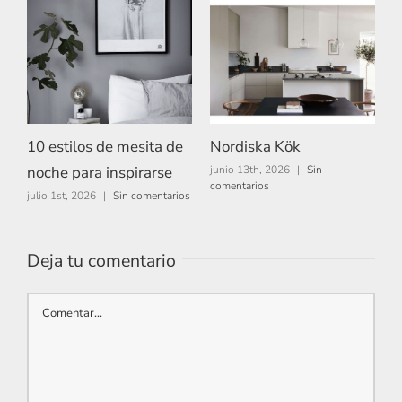
10 estilos de mesita de
Nordiska Kök
A
noche para inspirarse
junio 13th, 2026
|
Sin
m
comentarios
c
julio 1st, 2026
|
Sin comentarios
Deja tu comentario
Comentar