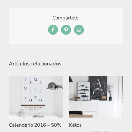
Compártelo!
Facebook
Pinterest
Correo
electrónico
Artículos relacionados
Calendario 2016 – 50%
Kētos
N