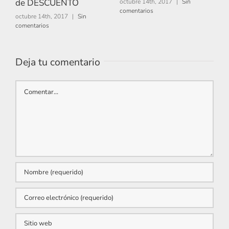
de DESCUENTO
t
octubre 14th, 2017
|
Sin
comentarios
s
octubre 14th, 2017
|
Sin
comentarios
o
c
Deja tu comentario
Comentar