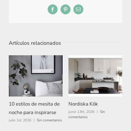
Facebook
Pinterest
Correo
electrónico
Artículos relacionados
10 estilos de mesita de
Nordiska Kök
A
noche para inspirarse
junio 13th, 2026
|
Sin
m
comentarios
c
julio 1st, 2026
|
Sin comentarios