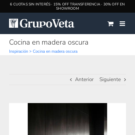
Saltar
al
contenido
Cocina en madera oscura
Inspiración
>
Cocina en madera oscura
Anterior
Siguiente