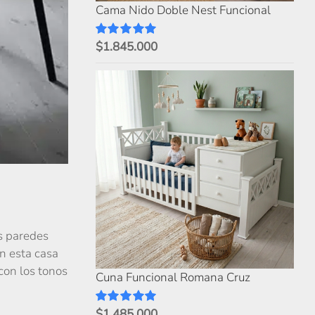
Cama Nido Doble Nest Funcional
$
1.845.000
Valorado
con
5.00
de 5
as paredes
en esta casa
con los tonos
Cuna Funcional Romana Cruz
$
1.485.000
Valorado