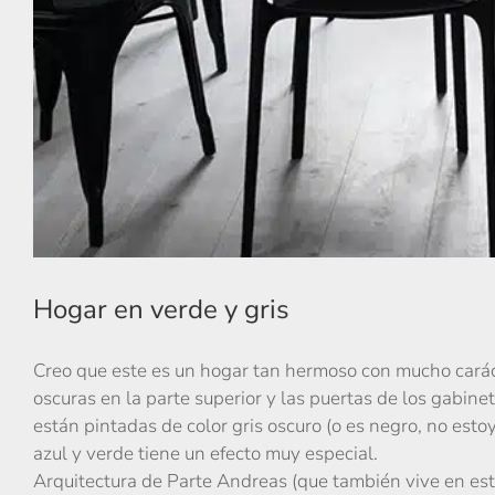
Hogar en verde y gris
Creo que este es un hogar tan hermoso con mucho caráct
oscuras en la parte superior y las puertas de los gabinet
están pintadas de color gris oscuro (o es negro, no est
azul y verde tiene un efecto muy especial.
Arquitectura de Parte Andreas (que también vive en esta 