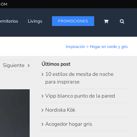
rmitorios
Livings
PROMOCIONES
Inspiración
>
Hogar en verde y gris
Últimos post
Siguiente
10 estilos de mesita de noche
para inspirarse
Vipp blanco punto de la pared
Nordiska Kök
Acogedor hogar gris