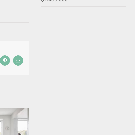
con
5.00
de 5
ebook
Pinterest
Correo
electrónico