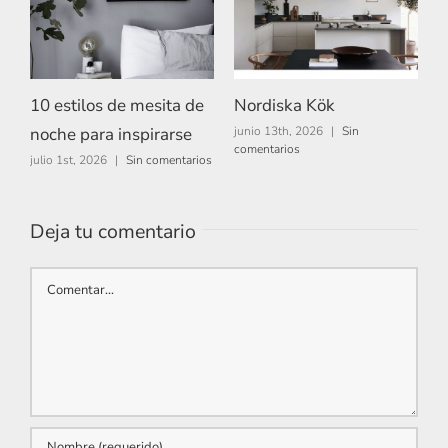
10 estilos de mesita de
Nordiska Kök
A
noche para inspirarse
junio 13th, 2026
|
Sin
m
comentarios
c
julio 1st, 2026
|
Sin comentarios
Deja tu comentario
Comentar