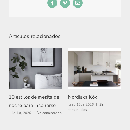
Facebook
Pinterest
Correo
electrónico
Artículos relacionados
10 estilos de mesita de
Nordiska Kök
A
noche para inspirarse
junio 13th, 2026
|
Sin
m
comentarios
c
julio 1st, 2026
|
Sin comentarios