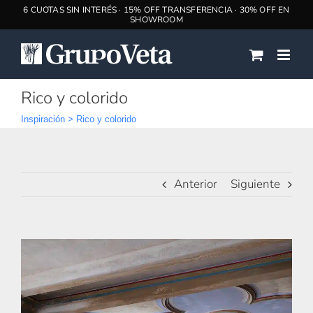
Saltar
al
contenido
Rico y colorido
Inspiración
>
Rico y colorido
Anterior
Siguiente